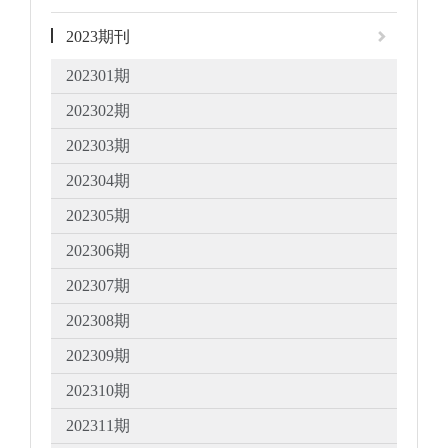
2023期刊
202301期
202302期
202303期
202304期
202305期
202306期
202307期
202308期
202309期
202310期
202311期