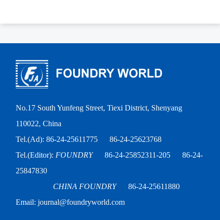
No.17 South Yunfeng Street, Tiexi District, Shenyang
110022, China
Tel.(Ad): 86-24-25611775
86-24-25623768
Tel.(Editor):
FOUNDRY
86-24-25852311-205
86-24-
25847830
CHINA FOUNDRY
86-24-25611880
Email: journal@foundryworld.com