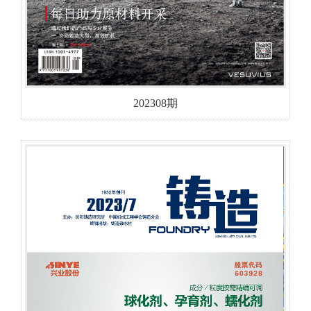
202308期