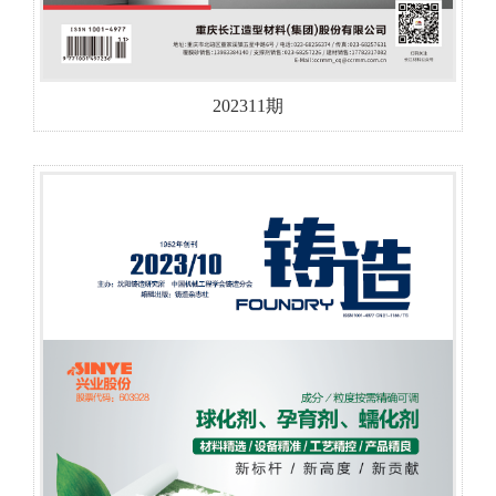
202311期