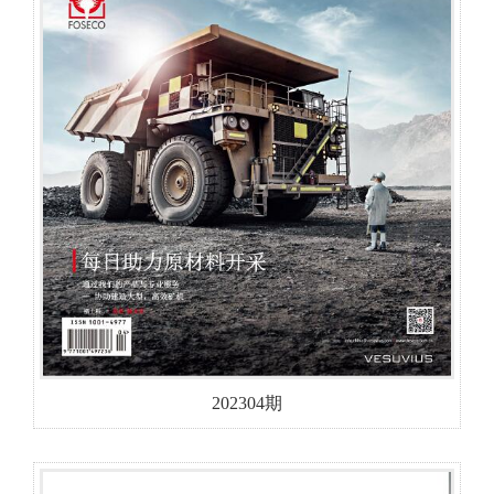
202304期