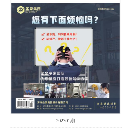
202301期