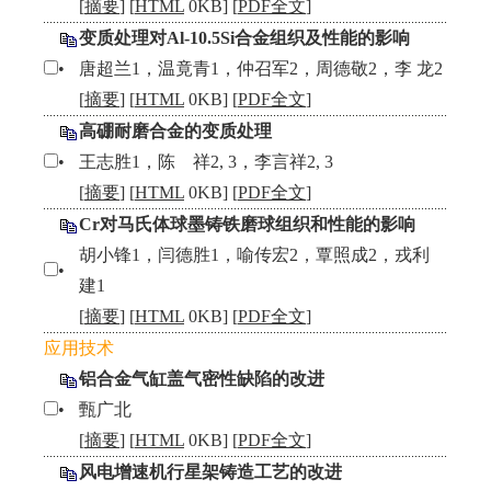
[
摘要
] [
HTML
0KB] [
PDF全文
]
变质处理对Al-10.5Si合金组织及性能的影响
•
唐超兰1，温竟青1，仲召军2，周德敬2，李 龙2
[
摘要
] [
HTML
0KB] [
PDF全文
]
高硼耐磨合金的变质处理
•
王志胜1，陈 祥2, 3，李言祥2, 3
[
摘要
] [
HTML
0KB] [
PDF全文
]
Cr对马氏体球墨铸铁磨球组织和性能的影响
胡小锋1，闫德胜1，喻传宏2，覃照成2，戎利
•
建1
[
摘要
] [
HTML
0KB] [
PDF全文
]
应用技术
铝合金气缸盖气密性缺陷的改进
•
甄广北
[
摘要
] [
HTML
0KB] [
PDF全文
]
风电增速机行星架铸造工艺的改进