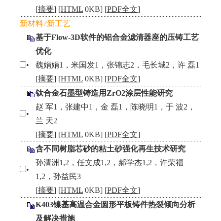
[
摘要
] [
HTML
0KB] [
PDF全文
]
新材料?新工艺
基于Flow-3D软件的铝合金滤清器座的压铸工艺
优化
•
魏娟娟1，米国发1，张锦志2，毛长城2，许 磊1
[
摘要
] [
HTML
0KB] [
PDF全文
]
钛合金石墨型铸造用ZrO2涂层性能研究
赵 军1，张建中1，金 磊1，陈晓明1，于 波2，
•
兰 天2
[
摘要
] [
HTML
0KB] [
PDF全文
]
含不同树脂芯砂的粘土砂强化再生技术研究
孙清洲1,2，任文成1,2，郝学杰1,2，许荣福
•
1,2，孙益民3
[
摘要
] [
HTML
0KB] [
PDF全文
]
K403镍基高温合金圆形平板铸件热裂倾向分析
及解决措施