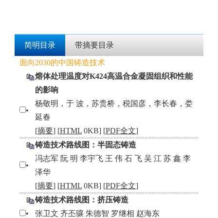
简明目录
带摘要目录
面向2030的中国铸造技术
熔体处理温度对K424高温合金凝固组织和性能
的影响
杨敬明，于 波，苏贵桥，税国彦，李长春，娄
•
延春
[
摘要
] [
HTML
0KB] [
PDF全文
]
铸造技术路线图：半固态铸造
冯志军 阮 明 李宇飞 王 伟 石 飞 吴 江 苏 鑫 李
•
泽华
[
摘要
] [
HTML
0KB] [
PDF全文
]
铸造技术路线图：挤压铸造
•
张卫文 齐丕骧 朱德智 罗继相 赵海东