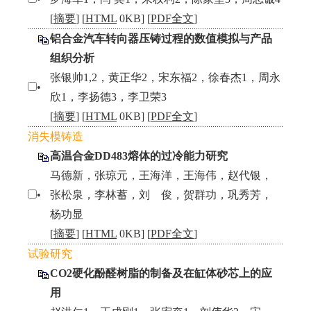
[
摘要
] [
HTML
0KB] [
PDF全文
]
铝合金汽车转向器压铸过程的数值模拟与产品
组织分析
张银帅1,2，黄正华2，宋东福2，徐春杰1，周永
•
欣1，李扬德3，李卫荣3
[
摘要
] [
HTML
0KB] [
PDF全文
]
消失模铸造
高温合金DD483熔体的过冷能力研究
马德新，张琼元，王海洋，王海伟，赵代银，
•
张松泉，李林蓄，刘 俊，贺群功，巩秀芳，
杨功显
[
摘要
] [
HTML
0KB] [
PDF全文
]
试验研究
CO2硬化酚醛树脂的制备及在缸体砂芯上的应
用