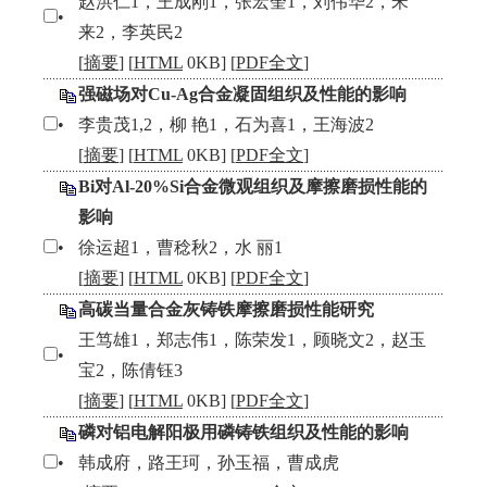
赵洪仁1，王成刚1，张宏奎1，刘伟华2，宋
•
来2，李英民2
[
摘要
] [
HTML
0KB] [
PDF全文
]
强磁场对Cu-Ag合金凝固组织及性能的影响
•
李贵茂1,2，柳 艳1，石为喜1，王海波2
[
摘要
] [
HTML
0KB] [
PDF全文
]
Bi对Al-20%Si合金微观组织及摩擦磨损性能的
影响
•
徐运超1，曹稔秋2，水 丽1
[
摘要
] [
HTML
0KB] [
PDF全文
]
高碳当量合金灰铸铁摩擦磨损性能研究
王笃雄1，郑志伟1，陈荣发1，顾晓文2，赵玉
•
宝2，陈倩钰3
[
摘要
] [
HTML
0KB] [
PDF全文
]
磷对铝电解阳极用磷铸铁组织及性能的影响
•
韩成府，路王珂，孙玉福，曹成虎