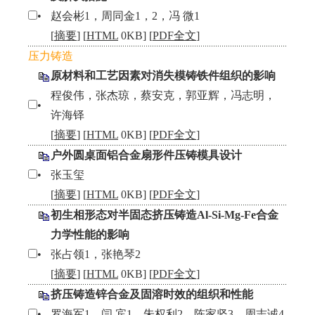
•
赵会彬1，周同金1，2，冯 微1
[
摘要
] [
HTML
0KB] [
PDF全文
]
压力铸造
原材料和工艺因素对消失模铸铁件组织的影响
程俊伟，张杰琼，蔡安克，郭亚辉，冯志明，
•
许海铎
[
摘要
] [
HTML
0KB] [
PDF全文
]
户外圆桌面铝合金扇形件压铸模具设计
•
张玉玺
[
摘要
] [
HTML
0KB] [
PDF全文
]
初生相形态对半固态挤压铸造Al-Si-Mg-Fe合金
力学性能的影响
•
张占领1，张艳琴2
[
摘要
] [
HTML
0KB] [
PDF全文
]
挤压铸造锌合金及固溶时效的组织和性能
•
罗海军1，闫 宾1，朱权利2，陈家坚3，周志诚4