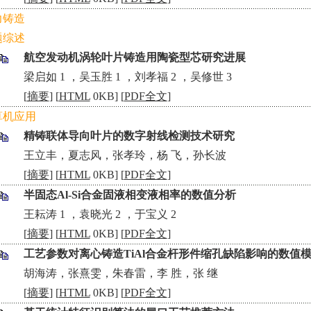
力铸造
题综述
航空发动机涡轮叶片铸造用陶瓷型芯研究进展
•
梁启如 1 ，吴玉胜 1 ，刘孝福 2 ，吴修世 3
[
摘要
] [
HTML
0KB] [
PDF全文
]
算机应用
精铸联体导向叶片的数字射线检测技术研究
•
王立丰，夏志风，张孝玲，杨 飞，孙长波
[
摘要
] [
HTML
0KB] [
PDF全文
]
半固态Al-Si合金固液相变液相率的数值分析
•
王耘涛 1 ，袁晓光 2 ，于宝义 2
[
摘要
] [
HTML
0KB] [
PDF全文
]
工艺参数对离心铸造TiAl合金杆形件缩孔缺陷影响的数值
•
胡海涛，张熹雯，朱春雷，李 胜，张 继
[
摘要
] [
HTML
0KB] [
PDF全文
]