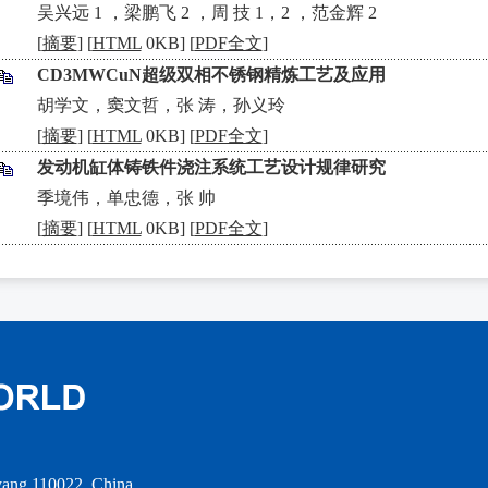
•
吴兴远 1 ，梁鹏飞 2 ，周 技 1，2 ，范金辉 2
[
摘要
] [
HTML
0KB] [
PDF全文
]
CD3MWCuN超级双相不锈钢精炼工艺及应用
•
胡学文，窦文哲，张 涛，孙义玲
[
摘要
] [
HTML
0KB] [
PDF全文
]
发动机缸体铸铁件浇注系统工艺设计规律研究
•
季境伟，单忠德，张 帅
[
摘要
] [
HTML
0KB] [
PDF全文
]
nyang 110022, China