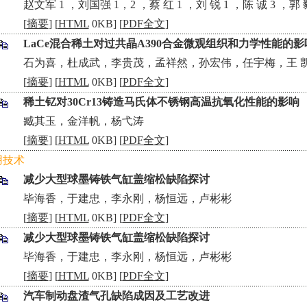
•
赵文军 1 ，刘国强 1，2 ，蔡 红 1 ，刘 锐 1 ，陈 诚 3 ，郭
[
摘要
] [
HTML
0KB] [
PDF全文
]
LaCe混合稀土对过共晶A390合金微观组织和力学性能的影
•
石为喜，杜成武，李贵茂，孟祥然，孙宏伟，任宇梅，王 凯
[
摘要
] [
HTML
0KB] [
PDF全文
]
稀土钇对30Cr13铸造马氏体不锈钢高温抗氧化性能的影响
•
臧其玉，金洋帆，杨弋涛
[
摘要
] [
HTML
0KB] [
PDF全文
]
用技术
减少大型球墨铸铁气缸盖缩松缺陷探讨
•
毕海香，于建忠，李永刚，杨恒远，卢彬彬
[
摘要
] [
HTML
0KB] [
PDF全文
]
减少大型球墨铸铁气缸盖缩松缺陷探讨
•
毕海香，于建忠，李永刚，杨恒远，卢彬彬
[
摘要
] [
HTML
0KB] [
PDF全文
]
汽车制动盘渣气孔缺陷成因及工艺改进