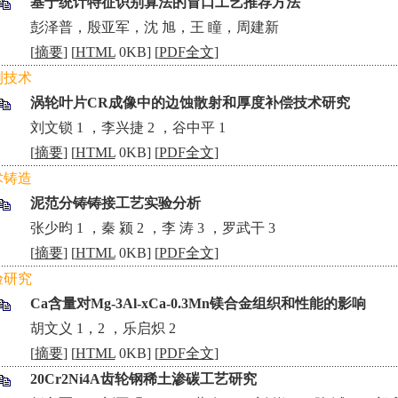
基于统计特征识别算法的冒口工艺推荐方法
•
彭泽普，殷亚军，沈 旭，王 瞳，周建新
[
摘要
] [
HTML
0KB] [
PDF全文
]
测技术
涡轮叶片CR成像中的边蚀散射和厚度补偿技术研究
•
刘文锁 1 ，李兴捷 2 ，谷中平 1
[
摘要
] [
HTML
0KB] [
PDF全文
]
术铸造
泥范分铸铸接工艺实验分析
•
张少昀 1 ，秦 颍 2 ，李 涛 3 ，罗武干 3
[
摘要
] [
HTML
0KB] [
PDF全文
]
验研究
Ca含量对Mg-3Al-xCa-0.3Mn镁合金组织和性能的影响
•
胡文义 1，2 ，乐启炽 2
[
摘要
] [
HTML
0KB] [
PDF全文
]
20Cr2Ni4A齿轮钢稀土渗碳工艺研究