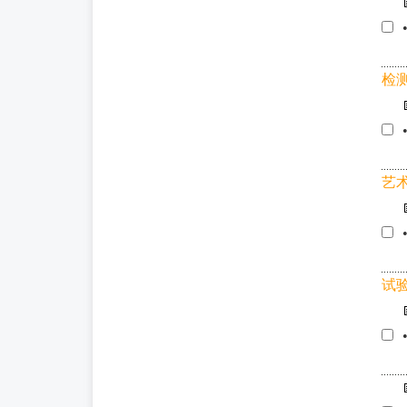
检
艺
试