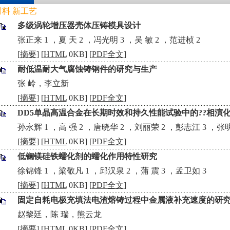
材料 新工艺
多级涡轮增压器壳体压铸模具设计
•
张正来 1 ，夏 天 2 ，冯光明 3 ，吴 敏 2 ，范进桢 2
[
摘要
] [
HTML
0KB] [
PDF全文
]
耐低温耐大气腐蚀铸钢件的研究与生产
•
张 岭，李立新
[
摘要
] [
HTML
0KB] [
PDF全文
]
DD5单晶高温合金在长期时效和持久性能试验中的??相演
•
孙永辉 1 ，高 强 2 ，唐晓华 2 ，刘丽荣 2 ，彭志江 3 ，张明
[
摘要
] [
HTML
0KB] [
PDF全文
]
低镧镁硅铁蠕化剂的蠕化作用特性研究
•
徐锦锋 1 ，梁敬凡 1 ，邱汉泉 2 ，蒲 震 3 ，孟卫如 3
[
摘要
] [
HTML
0KB] [
PDF全文
]
固定自耗电极充填法电渣熔铸过程中金属液补充速度的研
•
赵黎廷，陈 瑞，熊云龙
[
摘要
] [
HTML
0KB] [
PDF全文
]