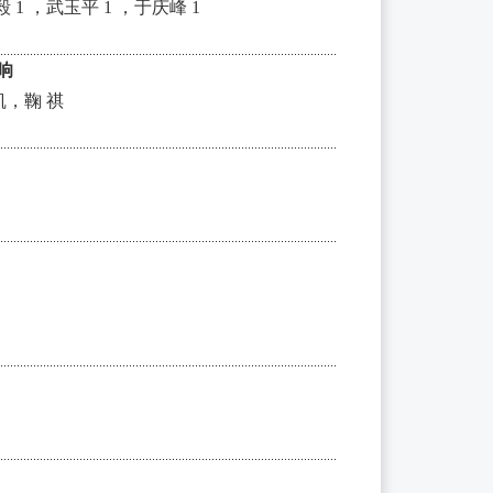
 毅 1 ，武玉平 1 ，于庆峰 1
响
，鞠 祺