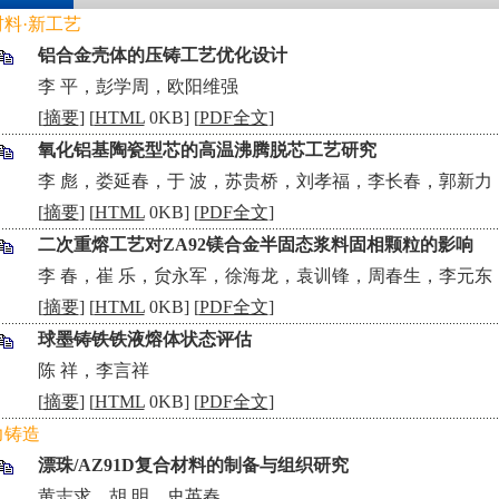
材料·新工艺
铝合金壳体的压铸工艺优化设计
•
李 平，彭学周，欧阳维强
[
摘要
] [
HTML
0KB] [
PDF全文
]
氧化铝基陶瓷型芯的高温沸腾脱芯工艺研究
•
李 彪，娄延春，于 波，苏贵桥，刘孝福，李长春，郭新力
[
摘要
] [
HTML
0KB] [
PDF全文
]
二次重熔工艺对ZA92镁合金半固态浆料固相颗粒的影响
•
李 春，崔 乐，贠永军，徐海龙，袁训锋，周春生，李元东
[
摘要
] [
HTML
0KB] [
PDF全文
]
球墨铸铁铁液熔体状态评估
•
陈 祥，李言祥
[
摘要
] [
HTML
0KB] [
PDF全文
]
力铸造
漂珠/AZ91D复合材料的制备与组织研究
•
黄志求，胡 明，史英春