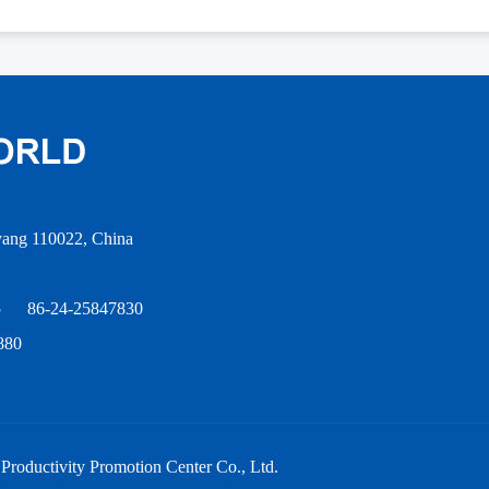
nyang 110022, China
5
86-24-25847830
880
roductivity Promotion Center Co., Ltd.