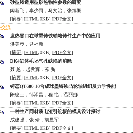
砂型铸造用型砂热物性参数的研究
•
闫新飞，李少雨，马文治，张旭鹏
[
摘要
] [
HTML
0KB] [
PDF全文
]
验交流
发热冒口在球墨铸铁轴箱铸件生产中的应用
•
洪美琴，尹社新
[
摘要
] [
HTML
0KB] [
PDF全文
]
DK4缸体毛坯气孔缺陷的消除
•
聂 越，赵发辉，苏 鹏
[
摘要
] [
HTML
0KB] [
PDF全文
]
铸态QT600-10合成球墨铸铁凸轮轴组织及力学性能
•
陈忠士，邹泽昌，程 艳，温丽娜
[
摘要
] [
HTML
0KB] [
PDF全文
]
一种生产同材质电渣引锭板的模具设计探讨
•
成建强，张 靖，胡显军
[
摘要
] [
HTML
0KB] [
PDF全文
]