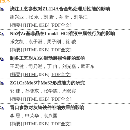
用技术
浇注工艺参数对ZL114A合金热处理后性能的影响
•
胡兴业，张 永，刘 野，乔 昕，刘洪汇
[
摘要
] [
HTML
0KB] [
PDF全文
]
Nb对Zr基非晶在1 mol/L HCl溶液中腐蚀行为的影响
•
乐文凯，袁子洲，周子刚，徐 骏
[
摘要
] [
HTML
0KB] [
PDF全文
]
制备工艺对A356滑动磨损性能的影响
•
王宏健，司乃潮，丁 冉，刘光磊，武正东
[
摘要
] [
HTML
0KB] [
PDF全文
]
ZG1Cr3MoS中MoS2形成能力的研究
•
郭 建，孙晓东，张学德，周双宾
[
摘要
] [
HTML
0KB] [
PDF全文
]
冒口参数对灰铸铁件补缩效果的影响
•
李 思，申荣华，袁兴国
[
摘要
] [
HTML
0KB] [
PDF全文
]