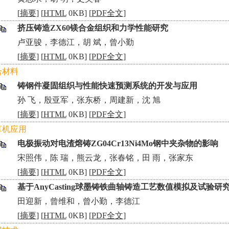
[
摘要
] [
HTML
0KB] [
PDF全文
]
挤压铸造ZX60镁合金组织和力学性能研究
•
卢亚骏，李德江，胡 斌，曾小勤
[
摘要
] [
HTML
0KB] [
PDF全文
]
合材料
铸钢件凝固组织与性能快速预测系统的开发与应用
•
孙 飞，殷亚军，张东桥，周建新，沈 旭
[
摘要
] [
HTML
0KB] [
PDF全文
]
算机应用
电极振动对电渣熔铸ZG04Cr13Ni4Mo钢中夹杂物的影响
•
宋照伟，陈 瑞，熊云龙，张春铭，田 雨，张家东
[
摘要
] [
HTML
0KB] [
PDF全文
]
基于AnyCasting球墨铸铁曲轴铸造工艺数值模拟及试验研
•
田迎新，曾维和，曾小勤，李德江
[
摘要
] [
HTML
0KB] [
PDF全文
]