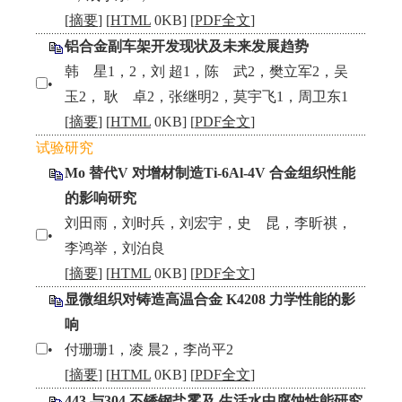
[
摘要
] [
HTML
0KB] [
PDF全文
]
铝合金副车架开发现状及未来发展趋势
韩 星1，2，刘 超1，陈 武2，樊立军2，吴
•
玉2， 耿 卓2，张继明2，莫宇飞1，周卫东1
[
摘要
] [
HTML
0KB] [
PDF全文
]
试验研究
Mo 替代V 对增材制造Ti-6Al-4V 合金组织性能
的影响研究
刘田雨，刘时兵，刘宏宇，史 昆，李昕祺，
•
李鸿举，刘泊良
[
摘要
] [
HTML
0KB] [
PDF全文
]
显微组织对铸造高温合金 K4208 力学性能的影
响
•
付珊珊1，凌 晨2，李尚平2
[
摘要
] [
HTML
0KB] [
PDF全文
]
443 与304 不锈钢盐雾及 生活水中腐蚀性能研究