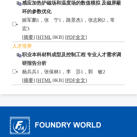
感应加热炉磁场和温度场的数值模拟 及磁屏蔽
环的参数优化
姬军鹏1，张 宁1，路景杰1，张志刚2，常
•
宏3
[
摘要
] [
HTML
0KB] [
PDF全文
]
人才培养
职业本科材料成型及控制工程 专业人才需求调
研报告分析
•
杨兵兵1，张保林1，李 莎1，郭 敏2
[
摘要
] [
HTML
0KB] [
PDF全文
]