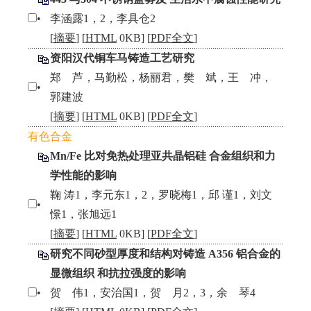
•
李涵露1，2，李具仓2
[
摘要
] [
HTML
0KB] [
PDF全文
]
资阳汉代铜车马铸造工艺研究
郑 芦，马勤松，杨丽君，樊 斌，王 冲，
•
郭建波
[
摘要
] [
HTML
0KB] [
PDF全文
]
有色合金
Mn/Fe 比对免热处理亚共晶铝硅 合金组织和力
学性能的影响
鞠 涛1，李元东1，2，罗晓梅1，邱 谨1，刘文
•
憬1，张旭远1
[
摘要
] [
HTML
0KB] [
PDF全文
]
研究不同砂型厚度和结构对铸造 A356 铝合金的
显微组织 和抗拉强度的影响
•
贺 伟1，安治国1，贺 月2，3，余 琴4