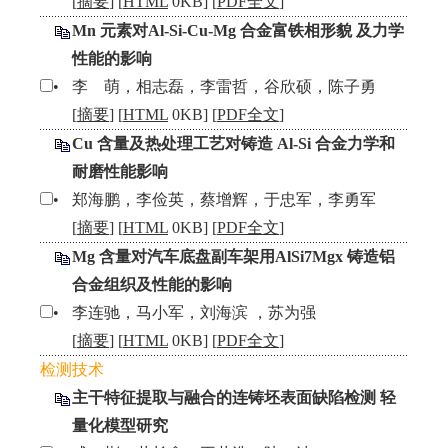
[
摘要
] [
HTML
0KB] [
PDF全文
]
Mn 元素对Al-Si-Cu-Mg 合金富铁相形貌 及力学
性能的影响
•
李 萌，相志磊，李雷哲，谷欣硕，陈子勇
[
摘要
] [
HTML
0KB] [
PDF全文
]
Cu 含量及热处理工艺对铸造 Al-Si 合金力学和
耐磨性能影响
•
郑海鹏，李俭英，蔡增辉，于忠军，李勇军
[
摘要
] [
HTML
0KB] [
PDF全文
]
Mg 含量对汽车底盘副车架用AlSi7Mgx 铸造铝
合金组织及性能的影响
•
李连驰，马小军，刘海滨 ，苏为强
[
摘要
] [
HTML
0KB] [
PDF全文
]
检测技术
主干特征提取与融合的连铸坯表面缺陷检测 轻
量化模型研究