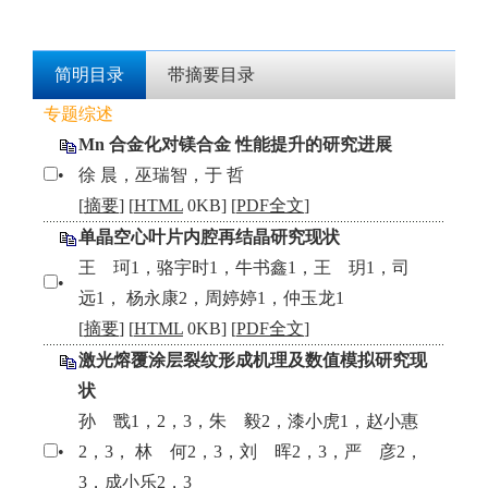
简明目录
带摘要目录
专题综述
Mn 合金化对镁合金 性能提升的研究进展
•
徐 晨，巫瑞智，于 哲
[
摘要
] [
HTML
0KB] [
PDF全文
]
单晶空心叶片内腔再结晶研究现状
王 珂1，骆宇时1，牛书鑫1，王 玥1，司
•
远1， 杨永康2，周婷婷1，仲玉龙1
[
摘要
] [
HTML
0KB] [
PDF全文
]
激光熔覆涂层裂纹形成机理及数值模拟研究现
状
孙 戬1，2，3，朱 毅2，漆小虎1，赵小惠
•
2，3， 林 何2，3，刘 晖2，3，严 彦2，
3，成小乐2，3