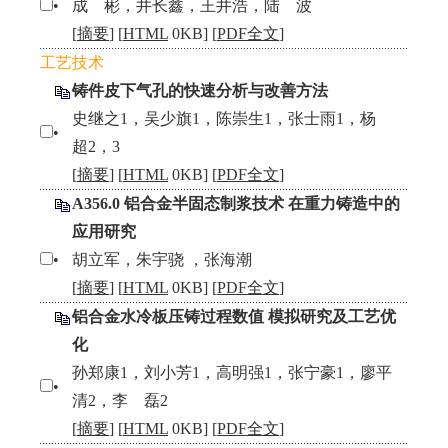
•
成 彬，井长鑫，王井浩，陆 波
[
摘要
] [
HTML
0KB] [
PDF全文
]
工艺技术
铸件皮下气孔的快速分析与改善方法
史继之1，吴少旗1，陈崇生1，张士雨1，杨
•
超2，3
[
摘要
] [
HTML
0KB] [
PDF全文
]
A356.0 铝合金半固态制浆技术 在重力铸造中的
应用研究
•
胡立军，朱宇骁 ，张海潮
[
摘要
] [
HTML
0KB] [
PDF全文
]
铝合金水冷板压铸过程数值 模拟研究及工艺优
化
孙郑康1，刘小芳1，高明强1，张宁豪1，廖平
•
清2，李 磊2
[
摘要
] [
HTML
0KB] [
PDF全文
]