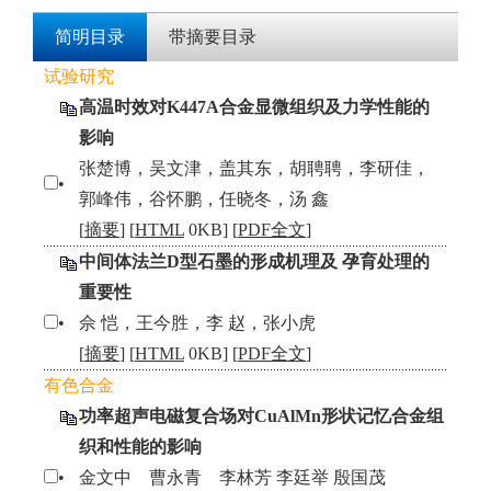
简明目录
带摘要目录
试验研究
高温时效对K447A合金显微组织及力学性能的
影响
张楚博，吴文津，盖其东，胡聘聘，李研佳，
•
郭峰伟，谷怀鹏，任晓冬，汤 鑫
[
摘要
] [
HTML
0KB] [
PDF全文
]
中间体法兰D型石墨的形成机理及 孕育处理的
重要性
•
佘 恺，王今胜，李 赵，张小虎
[
摘要
] [
HTML
0KB] [
PDF全文
]
有色合金
功率超声电磁复合场对CuAlMn形状记忆合金组
织和性能的影响
•
金文中 曹永青 李林芳 李廷举 殷国茂