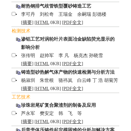
耐热钢排气歧管铁型覆砂铸造工艺
•
李可丹 刘松奇 王瑞金 余嗣瑞 彭德楼
[
摘要
] [
HTML
0KB] [
PDF全文
]
检测技术
渗铝工艺对涡轮叶片表面冶金缺陷荧光显示的
影响分析
•
张传明 赵帅军 李 凡 杨克杰 孙晓雪
[
摘要
] [
HTML
0KB] [
PDF全文
]
铸造型砂热解气体产物的快速检测与分析方法
•
杨淑圳 朱世根 骆祎岚 白云峰 丁 浩 胡菊芳
[
摘要
] [
HTML
0KB] [
PDF全文
]
工艺技术
珍珠岩尾矿复合聚渣剂的制备及应用
•
芦永军 樊安定 韩 飞 等
[
摘要
] [
HTML
0KB] [
PDF全文
]
后盖壳体压铸件起定模困难的分析与解决方案