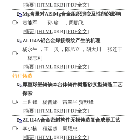
[
摘要
] [
HTML
0KB] [
PDF全文
]
Mg含量对AlSiMg合金组织演变及性能的影响
•
贲能军 ，孙 瑜 ，周鹏飞
[
摘要
] [
HTML
0KB] [
PDF全文
]
ZL114A铝合金焊接裂纹产生的机理
杨永生 ，王 贝 ，陈旭立 ，胡大川 ，张连丰
•
，杨志刚
[
摘要
] [
HTML
0KB] [
PDF全文
]
特种铸造
厚重球墨铸铁本台体铸件树脂砂实型铸造工艺
探索
•
王世锋 杨晋娜 雷翠平 贺献峰
[
摘要
] [
HTML
0KB] [
PDF全文
]
ZL114A合金密封构件无模铸造复合成形工艺
•
李少楠 程运超 周耀忠
[
摘要
] [
HTML
0KB] [
PDF全文
]