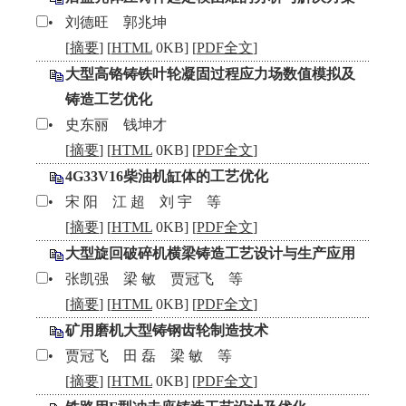
•
刘德旺 郭兆坤
[
摘要
] [
HTML
0KB] [
PDF全文
]
大型高铬铸铁叶轮凝固过程应力场数值模拟及
铸造工艺优化
•
史东丽 钱坤才
[
摘要
] [
HTML
0KB] [
PDF全文
]
4G33V16柴油机缸体的工艺优化
•
宋 阳 江 超 刘 宇 等
[
摘要
] [
HTML
0KB] [
PDF全文
]
大型旋回破碎机横梁铸造工艺设计与生产应用
•
张凯强 梁 敏 贾冠飞 等
[
摘要
] [
HTML
0KB] [
PDF全文
]
矿用磨机大型铸钢齿轮制造技术
•
贾冠飞 田 磊 梁 敏 等
[
摘要
] [
HTML
0KB] [
PDF全文
]