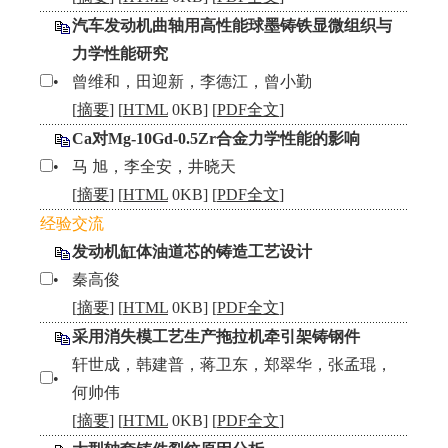
汽车发动机曲轴用高性能球墨铸铁显微组织与
力学性能研究
•
曾维和，田迎新，李德江，曾小勤
[
摘要
] [
HTML
0KB] [
PDF全文
]
Ca对Mg-10Gd-0.5Zr合金力学性能的影响
•
马 旭，李全安，井晓天
[
摘要
] [
HTML
0KB] [
PDF全文
]
经验交流
发动机缸体油道芯的铸造工艺设计
•
秦高俊
[
摘要
] [
HTML
0KB] [
PDF全文
]
采用消失模工艺生产拖拉机牵引架铸钢件
轩世成，韩建普，蒋卫东，郑翠华，张孟琨，
•
何帅伟
[
摘要
] [
HTML
0KB] [
PDF全文
]