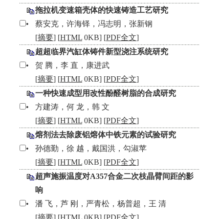
拖拉机变速箱壳体的快速铸造工艺研究
•
蔡安克，许海铎，冯志明，张新钢
[
摘要
] [
HTML
0KB] [
PDF全文
]
超超临界汽缸体铸件新型浇注系统研究
•
贺 腾，李 直，康进武
[
摘要
] [
HTML
0KB] [
PDF全文
]
一种快速成型用改性酚醛树脂的合成研究
•
方建涛，何 龙，韩 文
[
摘要
] [
HTML
0KB] [
PDF全文
]
熔剂法去除废铝熔体中铁元素的试验研究
•
孙德勤，徐 越，戴国洪，勾淑苹
[
摘要
] [
HTML
0KB] [
PDF全文
]
超声施振温度对A357合金二次枝晶臂间距的影
响
•
潘 飞，芦 刚，严青松，杨普超，王 清
[
摘要
] [
HTML
0KB] [
PDF全文
]