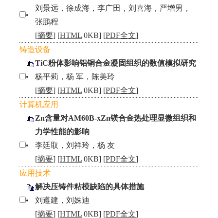
刘景远，徐成海，李广田，刘喜海，严增男，
•
张鹏程
[
摘要
] [
HTML
0KB] [
PDF全文
]
铸造设备
TiC粉体影响铝铜合金凝固组织的数值模拟研究
•
杨平莉，杨 军，陈美玲
[
摘要
] [
HTML
0KB] [
PDF全文
]
计算机应用
Zn含量对AM60B-xZn镁合金热处理显微组织和
力学性能的影响
•
李廷取，刘祥玲，杨 友
[
摘要
] [
HTML
0KB] [
PDF全文
]
应用技术
解决压铸件粘模缺陷的具体措施
•
刘遵建，刘姝迪
[
摘要
] [
HTML
0KB] [
PDF全文
]