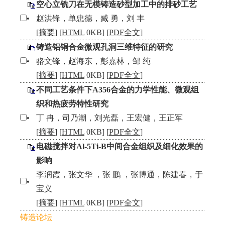
空心立铣刀在无模铸造砂型加工中的排砂工艺
•
赵洪锋，单忠德，臧 勇，刘 丰
[
摘要
] [
HTML
0KB] [
PDF全文
]
铸造铝铜合金微观孔洞三维特征的研究
•
骆文锋，赵海东，彭嘉林，邹 纯
[
摘要
] [
HTML
0KB] [
PDF全文
]
不同工艺条件下A356合金的力学性能、微观组
织和热疲劳特性研究
•
丁 冉，司乃潮，刘光磊，王宏健，王正军
[
摘要
] [
HTML
0KB] [
PDF全文
]
电磁搅拌对Al-5Ti-B中间合金组织及细化效果的
影响
李润霞，张文华 ，张 鹏 ，张博通，陈建春，于
•
宝义
[
摘要
] [
HTML
0KB] [
PDF全文
]
铸造论坛