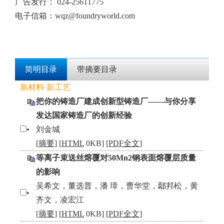
广告发行：
024-25611775
电子信箱：
wqz@foundryworld.com
简明目录
带摘要目录
新材料·新工艺
把你的铸造厂建成创新型铸造厂——与你分享
发达国家铸造厂的创新经验
•
刘金城
[
摘要
] [
HTML
0KB] [
PDF全文
]
等离子束送丝熔覆对50Mn2钢表面熔覆层质量
的影响
吴希文，董选普，潘 璋，曹华堂，鄢邦松，黄
•
齐文，凌宏江
[
摘要
] [
HTML
0KB] [
PDF全文
]