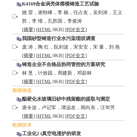
K4169合金涡壳体熔模铸造工艺试验
姚 雷，谢秋峰，李 杨，任占友，吴剑涛，王义
•
胜，李 维，孔胜国，李俊涛
[
摘要
] [
HTML
0KB] [
PDF全文
]
我国砂型铸造行业水污染现状调查
•
庞 涛，陶 红，阮剑波，宋安安，宋 量，刘 燕
[
摘要
] [
HTML
0KB] [
PDF全文
]
铸造企业不合格品协同管控的方案研究
•
林 垦，计效园，周建新，邓蔚林
[
摘要
] [
HTML
0KB] [
PDF全文
]
熔模铸造
酯硬化水玻璃旧砂中残留酯的提取与测定
•
唐令波，卢记军，谭远友，闻向东，汪华芳
[
摘要
] [
HTML
0KB] [
PDF全文
]
检测技术
工业化2 t真空电渣炉的研发