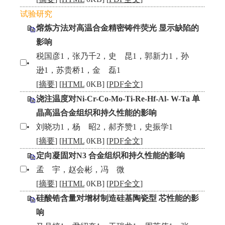
试验研究
熔炼方法对高温合金精密铸件荧光 显示缺陷的
影响
税国彦1，张乃千2，史 昆1，郭新力1，孙
•
逊1，苏贵桥1，金 磊1
[
摘要
] [
HTML
0KB] [
PDF全文
]
浇注温度对Ni-Cr-Co-Mo-Ti-Re-Hf-Al- W-Ta 单
晶高温合金组织和持久性能的影响
•
刘晓功1，杨 昭2，郝齐赞1，史振学1
[
摘要
] [
HTML
0KB] [
PDF全文
]
定向凝固对N3 合金组织和持久性能的影响
•
孟 宇，赵会彬，冯 微
[
摘要
] [
HTML
0KB] [
PDF全文
]
硅酸锆含量对增材制造硅基陶瓷型 芯性能的影
响