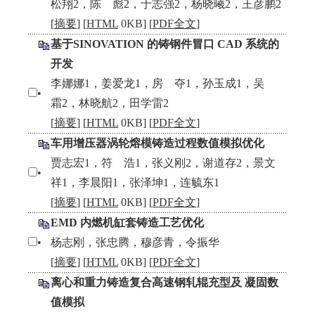
松翔2，陈 彪2，于志强2，杨晓曦2，王彦鹏2
[
摘要
] [
HTML
0KB] [
PDF全文
]
基于SINOVATION 的铸钢件冒口 CAD 系统的
开发
李娜娜1，姜爱龙1，房 夺1，孙玉成1，吴
•
霜2，林晓航2，田学雷2
[
摘要
] [
HTML
0KB] [
PDF全文
]
车用增压器涡轮熔模铸造过程数值模拟优化
贾志宏1，符 浩1，张义刚2，谢道存2，景文
•
祥1，李晨阳1，张泽坤1，连毓东1
[
摘要
] [
HTML
0KB] [
PDF全文
]
EMD 内燃机缸套铸造工艺优化
•
杨志刚，张忠腾，穆彦青，令振华
[
摘要
] [
HTML
0KB] [
PDF全文
]
离心和重力铸造复合高速钢轧辊充型及 凝固数
值模拟