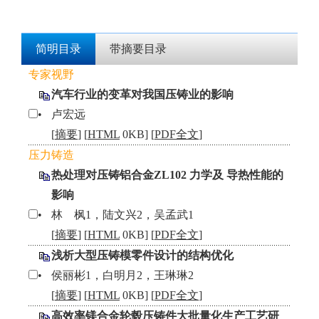
简明目录
带摘要目录
专家视野
汽车行业的变革对我国压铸业的影响
•
卢宏远
[
摘要
] [
HTML
0KB] [
PDF全文
]
压力铸造
热处理对压铸铝合金ZL102 力学及 导热性能的
影响
•
林 枫1，陆文兴2，吴孟武1
[
摘要
] [
HTML
0KB] [
PDF全文
]
浅析大型压铸模零件设计的结构优化
•
侯丽彬1，白明月2，王琳琳2
[
摘要
] [
HTML
0KB] [
PDF全文
]
高效率镁合金轮毂压铸件大批量化生产工艺研