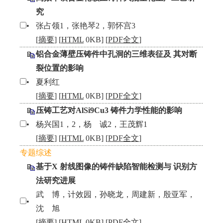
究
•
张占领1，张艳琴2，郭怀宫3
[
摘要
] [
HTML
0KB] [
PDF全文
]
铝合金薄壁压铸件中孔洞的三维表征及 其对断
裂位置的影响
•
夏利红
[
摘要
] [
HTML
0KB] [
PDF全文
]
压铸工艺对AlSi9Cu3 铸件力学性能的影响
•
杨兴国1，2，杨 诚2，王茂辉1
[
摘要
] [
HTML
0KB] [
PDF全文
]
专题综述
基于X 射线图像的铸件缺陷智能检测与 识别方
法研究进展
武 博，计效园，孙晓龙，周建新，殷亚军，
•
沈 旭
[
摘要
] [
HTML
0KB] [
PDF全文
]