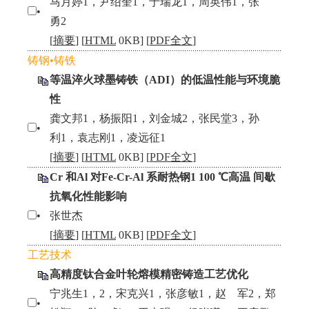
马月婷1，尹绍奎1，于瑞龙1，周英伟1，张
•
勇2
[
摘要
] [
HTML
0KB] [
PDF全文
]
铸钢•铸铁
等温淬火球墨铸铁（ADI）的低温性能与环境脆
性
龚文邦1，杨振阳1，刘金城2，张民堂3，孙
•
利1，袁志刚1，凌远征1
[
摘要
] [
HTML
0KB] [
PDF全文
]
Cr 和Al 对Fe-Cr-Al 系耐热钢1 100 ℃高温 间歇
抗氧化性能影响
•
张世杰
[
摘要
] [
HTML
0KB] [
PDF全文
]
工艺技术
高精度钛合金叶轮熔模精密铸造工艺优化
宁兆生1，2，宋克兴1，张彦敏1，赵 军2，郑
•