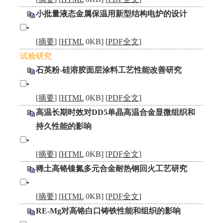
小批量液态金属保温用新型结构电炉的设计
•
[
摘要
] [
HTML
0KB] [
PDF全文
]
试验研究
石英粉-硅溶胶面层涂料工艺性能改善研究
•
[
摘要
] [
HTML
0KB] [
PDF全文
]
高温长期时效对DD5单晶高温合金显微组织和
持久性能的影响
•
[
摘要
] [
HTML
0KB] [
PDF全文
]
稀土高铬镍氮多元合金耐热钢回火工艺研究
•
[
摘要
] [
HTML
0KB] [
PDF全文
]
RE-Mg对高铬白口铸铁性能和组织的影响