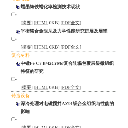
蠕墨铸铁蠕化率检测技术现状
•
[
摘要
] [
HTML
0KB] [
PDF全文
]
平衡镁合金阻尼及力学性能研究进展及展望
•
[
摘要
] [
HTML
0KB] [
PDF全文
]
复合材料
中锰Fe-Cr-B/42CrMo复合轧辊包覆层显微组织
特征的研究
•
[
摘要
] [
HTML
0KB] [
PDF全文
]
铸造设备
深冷处理对电磁搅拌AZ91镁合金组织与性能的
影响
•
[
摘要
] [
HTML
0KB] [
PDF全文
]