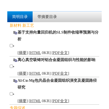
简明目录
带摘要目录
新材料 新工艺
基于支持向量回归机的SLS制件收缩率预测与分
析
•
[
摘要
] [
HTML
0KB] [
PDF全文
]
离心真空吸铸对铝合金凝固组织与性能的影响
•
[
摘要
] [
HTML
0KB] [
PDF全文
]
Al-Cu-Mg包共晶合金凝固组织演变及凝固路径
研究
•
[
摘要
] [
HTML
0KB] [
PDF全文
]
专题综述