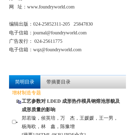
网 址：www.foundryworld.com
编辑出版
：
024-25852311-205 25847830
电子信箱：
journal@foundryworld.com
广告发行：
024-25611775
电子信箱：
wqz@foundryworld.com
简明目录
带摘要目录
增材制造专题
工艺参数对 LDED 成形热作模具钢熔池形貌及
成形质量的影响
郑若璇，侯英培，万 杰，王媛媛，王一男，
•
杨海欧，林 鑫，陈豫增
[
摘要
] [
HTML
0KB] [
PDF全文
]