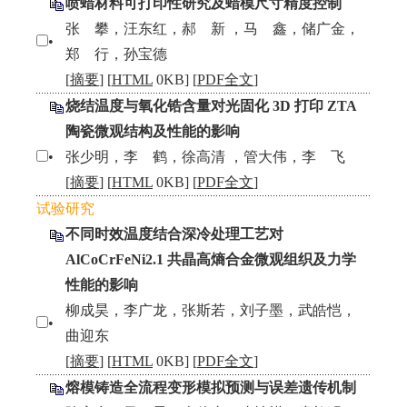
喷蜡材料可打印性研究及蜡模尺寸精度控制
张 攀，汪东红，郝 新 ，马 鑫，储广金，
•
郑 行，孙宝德
[
摘要
] [
HTML
0KB] [
PDF全文
]
烧结温度与氧化锆含量对光固化 3D 打印 ZTA
陶瓷微观结构及性能的影响
•
张少明，李 鹤，徐高清 ，管大伟，李 飞
[
摘要
] [
HTML
0KB] [
PDF全文
]
试验研究
不同时效温度结合深冷处理工艺对
AlCoCrFeNi2.1 共晶高熵合金微观组织及力学
性能的影响
柳成昊，李广龙，张斯若，刘子墨，武皓恺，
•
曲迎东
[
摘要
] [
HTML
0KB] [
PDF全文
]
熔模铸造全流程变形模拟预测与误差遗传机制