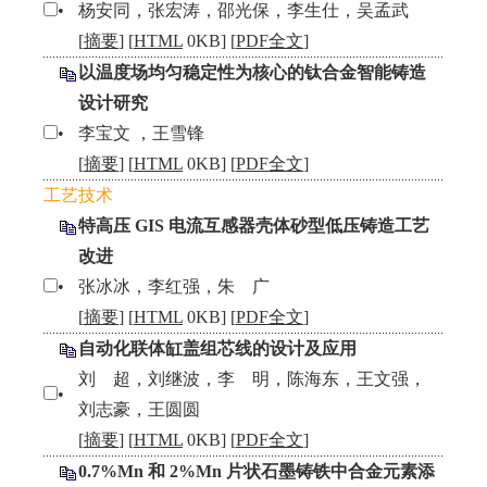
•
杨安同，张宏涛，邵光保，李生仕，吴孟武
[
摘要
] [
HTML
0KB] [
PDF全文
]
以温度场均匀稳定性为核心的钛合金智能铸造
设计研究
•
李宝文 ，王雪锋
[
摘要
] [
HTML
0KB] [
PDF全文
]
工艺技术
特高压 GIS 电流互感器壳体砂型低压铸造工艺
改进
•
张冰冰，李红强，朱 广
[
摘要
] [
HTML
0KB] [
PDF全文
]
自动化联体缸盖组芯线的设计及应用
刘 超，刘继波，李 明，陈海东，王文强，
•
刘志豪，王圆圆
[
摘要
] [
HTML
0KB] [
PDF全文
]
0.7%Mn 和 2%Mn 片状石墨铸铁中合金元素添