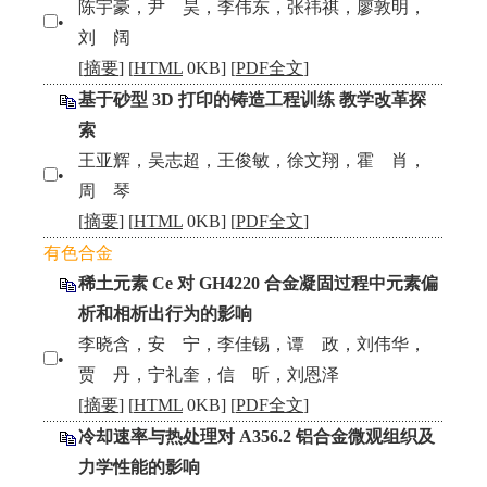
陈宇豪，尹 昊，李伟东，张祎祺，廖敦明，
•
刘 阔
[
摘要
] [
HTML
0KB] [
PDF全文
]
基于砂型 3D 打印的铸造工程训练 教学改革探
索
王亚辉，吴志超，王俊敏，徐文翔，霍 肖，
•
周 琴
[
摘要
] [
HTML
0KB] [
PDF全文
]
有色合金
稀土元素 Ce 对 GH4220 合金凝固过程中元素偏
析和相析出行为的影响
李晓含，安 宁，李佳锡，谭 政，刘伟华，
•
贾 丹，宁礼奎，信 昕，刘恩泽
[
摘要
] [
HTML
0KB] [
PDF全文
]
冷却速率与热处理对 A356.2 铝合金微观组织及
力学性能的影响