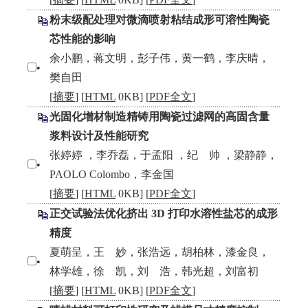
粉末级配处理对微滴喷射粘结成形可溶性陶瓷
芯性能的影响
余小鹏，蒋文明，彭子伟，黄一鹤，李庆晴，
•
樊自田
[
摘要
] [
HTML
0KB] [
PDF全文
]
光固化增材制造精铸用陶瓷过滤网的高固含量
浆料设计及性能研究
张婷婷 ，李乔磊，于孟阳 ，纪 帅 ，梁静静，
•
PAOLO Colombo，李金国
[
摘要
] [
HTML
0KB] [
PDF全文
]
正交试验法优化挤出 3D 打印水溶性盐芯的成形
精度
夏萌呈，王 妙，张浩远，胡柏林，漆金良，
•
林学雄，徐 凯，刘 浩，韩光超，刘富初
[
摘要
] [
HTML
0KB] [
PDF全文
]